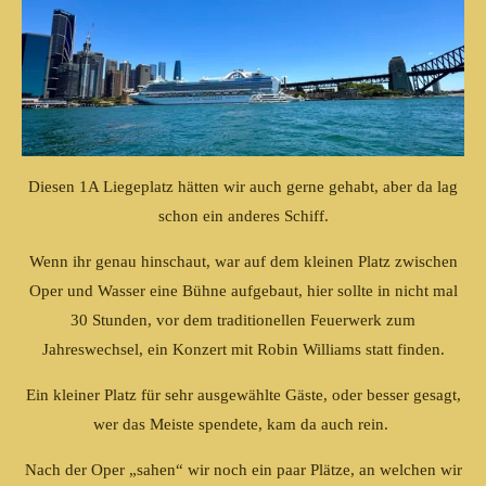
Diesen 1A Liegeplatz hätten wir auch gerne gehabt, aber da lag
schon ein anderes Schiff.
Wenn ihr genau hinschaut, war auf dem kleinen Platz zwischen
Oper und Wasser eine Bühne aufgebaut, hier sollte in nicht mal
30 Stunden, vor dem traditionellen Feuerwerk zum
Jahreswechsel, ein Konzert mit Robin Williams statt finden.
Ein kleiner Platz für sehr ausgewählte Gäste, oder besser gesagt,
wer das Meiste spendete, kam da auch rein.
Nach der Oper „sahen“ wir noch ein paar Plätze, an welchen wir