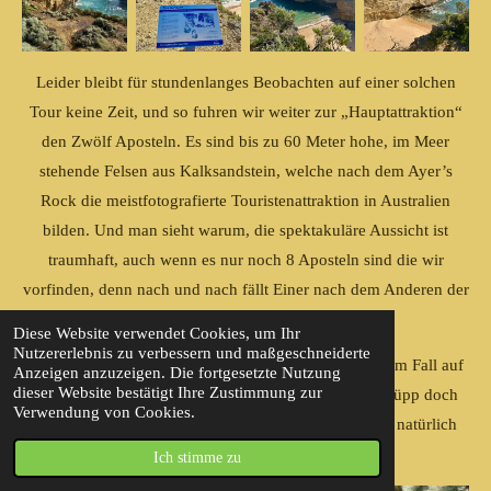
Leider bleibt für stundenlanges Beobachten auf einer solchen
Tour keine Zeit, und so fuhren wir weiter zur „Hauptattraktion“
den Zwölf Aposteln. Es sind bis zu 60 Meter hohe, im Meer
stehende Felsen aus Kalksandstein, welche nach dem Ayer’s
Rock die meistfotografierte Touristenattraktion in Australien
bilden. Und man sieht warum, die spektakuläre Aussicht ist
traumhaft, auch wenn es nur noch 8 Aposteln sind die wir
vorfinden, denn nach und nach fällt Einer nach dem Anderen der
Gewalt der Brandung zum Opfer.
Diese Website verwendet Cookies, um Ihr
Nutzererlebnis zu verbessern und maßgeschneiderte
Hier auf der Strecke auch wieder der Hinweis, in jedem Fall auf
Anzeigen anzuzeigen. Die fortgesetzte Nutzung
dieser Website bestätigt Ihre Zustimmung zur
dem ausgewiesenen Weg zu bleiben, wartet im Gestrüpp doch
Verwendung von Cookies.
jede Menge giftiges Getier auf Beute, wir wollten da natürlich
nicht dazu gehören.
Ich stimme zu