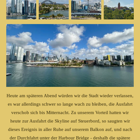
Heute am späteren Abend würden wir die Stadt wieder verlassen,
es war allerdings schwer so lange wach zu bleiben, die Ausfahrt
verschob sich bis Mitternacht. Zu unserem Vorteil hatten wir
heute zur Ausfahrt die Skyline auf Steuerbord, so saugten wir
dieses Ereignis in aller Ruhe auf unserem Balkon auf, und nach
der Durchfahrt unter der Harbour Bridge - deshalb die spätere