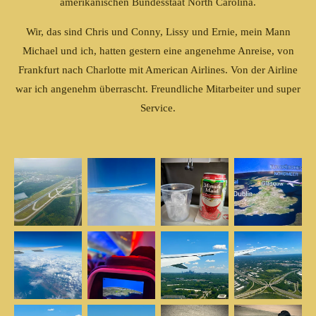
amerikanischen Bundesstaat North Carolina.
Wir, das sind Chris und Conny, Lissy und Ernie, mein Mann
Michael und ich, hatten gestern eine angenehme Anreise, von
Frankfurt nach Charlotte mit American Airlines. Von der Airline
war ich angenehm überrascht. Freundliche Mitarbeiter und super
Service.