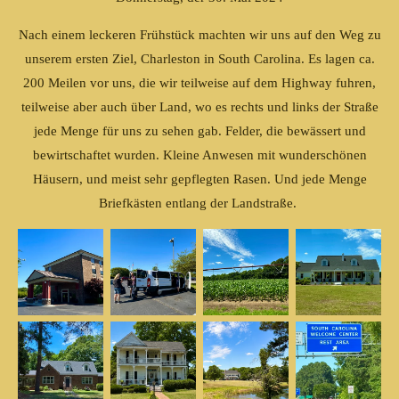
Nach einem leckeren Frühstück machten wir uns auf den Weg zu
unserem ersten Ziel, Charleston in South Carolina. Es lagen ca.
200 Meilen vor uns, die wir teilweise auf dem Highway fuhren,
teilweise aber auch über Land, wo es rechts und links der Straße
jede Menge für uns zu sehen gab. Felder, die bewässert und
bewirtschaftet wurden. Kleine Anwesen mit wunderschönen
Häusern, und meist sehr gepflegten Rasen. Und jede Menge
Briefkästen entlang der Landstraße.