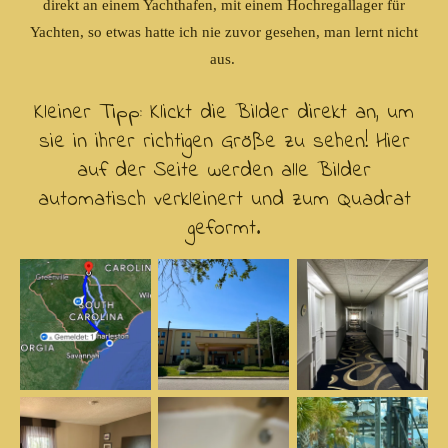
direkt an einem Yachthafen, mit einem Hochregallager für
Yachten, so etwas hatte ich nie zuvor gesehen, man lernt nicht
aus.
Kleiner Tipp: Klickt die Bilder direkt an, um
sie in ihrer richtigen Größe zu sehen! Hier
auf der Seite werden alle Bilder
automatisch verkleinert und zum Quadrat
geformt.