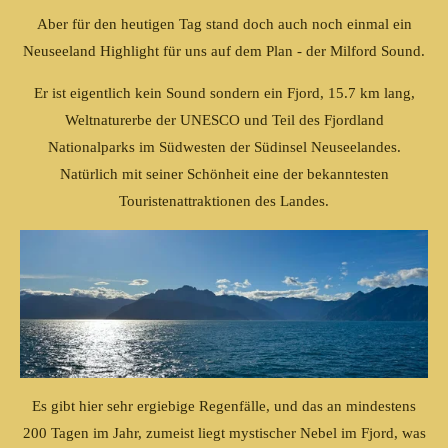
Aber für den heutigen Tag stand doch auch noch einmal ein
Neuseeland Highlight für uns auf dem Plan - der Milford Sound.
Er ist eigentlich kein Sound sondern ein Fjord, 15.7 km lang,
Weltnaturerbe der UNESCO und Teil des Fjordland
Nationalparks im Südwesten der Südinsel Neuseelandes.
Natürlich mit seiner Schönheit eine der bekanntesten
Touristenattraktionen des Landes.
Es gibt hier sehr ergiebige Regenfälle, und das an mindestens
200 Tagen im Jahr, zumeist liegt mystischer Nebel im Fjord, was