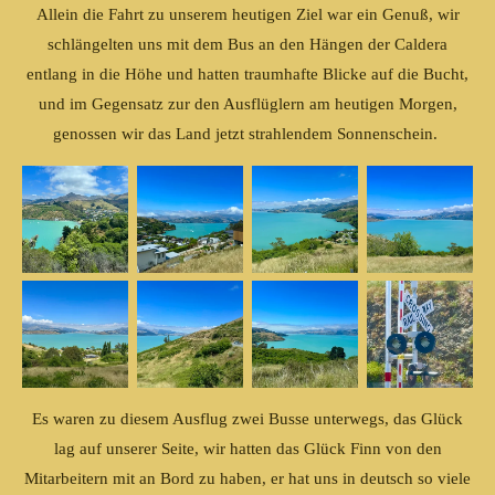
Allein die Fahrt zu unserem heutigen Ziel war ein Genuß, wir
schlängelten uns mit dem Bus an den Hängen der Caldera
entlang in die Höhe und hatten traumhafte Blicke auf die Bucht,
und im Gegensatz zur den Ausflüglern am heutigen Morgen,
genossen wir das Land jetzt strahlendem Sonnenschein.
Es waren zu diesem Ausflug zwei Busse unterwegs, das Glück
lag auf unserer Seite, wir hatten das Glück Finn von den
Mitarbeitern mit an Bord zu haben, er hat uns in deutsch so viele