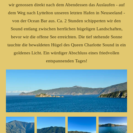
wir genossen direkt nach dem Abendessen das Auslaufen - auf
dem Weg nach Lyttelton unseren letzten Hafen in Neuseeland -
von der Ocean Bar aus. Ca. 2 Stunden schipperten wir den
Sound entlang zwischen herrlichen hügeligen Landschaften,
bevor wir die offene See erreichten. Die tief stehende Sonne
tauchte die bewaldeten Hügel des Queen Charlotte Sound in ein
goldenes Licht. Ein würdiger Abschluss eines friedvollen
entspannenden Tages!