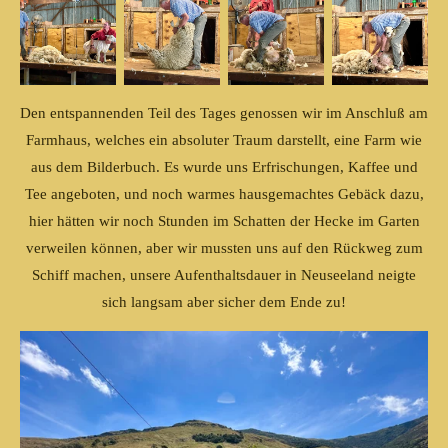
Den entspannenden Teil des Tages genossen wir im Anschluß am
Farmhaus, welches ein absoluter Traum darstellt, eine Farm wie
aus dem Bilderbuch. Es wurde uns Erfrischungen, Kaffee und
Tee angeboten, und noch warmes hausgemachtes Gebäck dazu,
hier hätten wir noch Stunden im Schatten der Hecke im Garten
verweilen können, aber wir mussten uns auf den Rückweg zum
Schiff machen, unsere Aufenthaltsdauer in Neuseeland neigte
sich langsam aber sicher dem Ende zu!