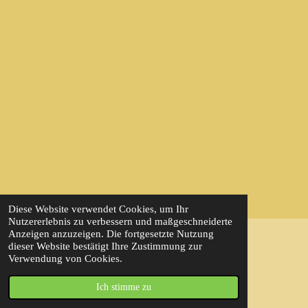
Diese Website verwendet Cookies, um Ihr
Nutzererlebnis zu verbessern und maßgeschneiderte
Anzeigen anzuzeigen. Die fortgesetzte Nutzung
dieser Website bestätigt Ihre Zustimmung zur
© 2022 - 2026 Travelbine
Verwendung von Cookies.
Mit Unterstützung von
Webador
Ich stimme zu