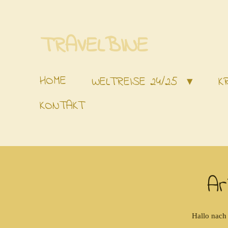
Zum
Hauptinhalt
TRAVELBINE
springen
HOME
WELTREISE 24/25
K
KONTAKT
Ar
Hallo nach